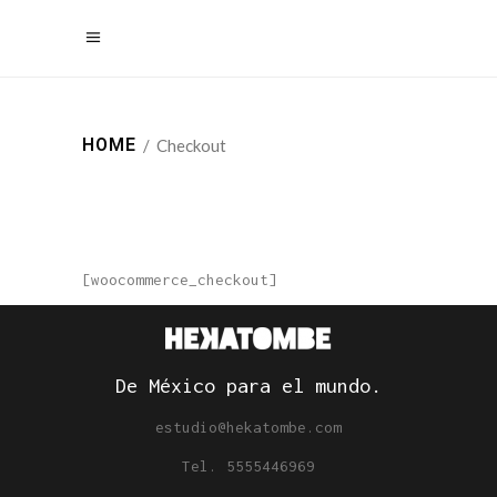
HOME
/
Checkout
[woocommerce_checkout]
De México para el mundo.
estudio@hekatombe.com
Tel. 5555446969